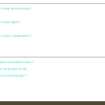
t-elle de bons taux ?
r cette idée ?
 votre canalisation ?
son à ossature bois ?
r un projet réussi
d à votre projet ?