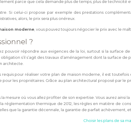
plement parce que cela demande plus de temps, plus de technicité et 
 autre. Si celui-ci propose par exemple des prestations complémen
atives, alors, le prix sera plus onéreux.
maison moderne
, vous pouvez toujours négocier le prix avec le maî
ssionnel ?
llez pouvoir répondre aux exigences de la loi, surtout si la surface 
bligation s’il s’agit des travaux d’aménagement dont la surface de 
n architecte.
equis pour réaliser votre plan de maison moderne, il est toutefois co
our les propriétaires. Grâce au plan architectural proposé par le pr
 la mesure où vous allez profiter de son expertise. Vous aurez ainsi l
la réglementation thermique de 2012, les règles en matière de const
 telles que la garantie décennale, la garantie de parfait achèvement, et
Choisir les plans de sa m