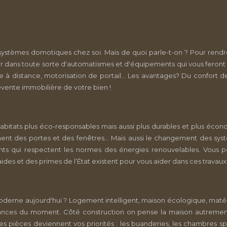
 des systèmes domotiques chez soi. Mais de quoi parle-t-on ? Pour r
stir dans toute sorte d'automatismes et d'équipements qui vous feron
e à distance, motorisation de portail... Les avantages? Du confort d
evente immobilière de votre bien !
 habitats plus éco-responsables mais aussi plus durables et plus éc
ement des portes et des fenêtres... Mais aussi le changement des 
ents qui respectent les normes des énergies renouvelables. Vous 
ides et des primes de l’État existent pour vous aider dans ces travau
moderne aujourd'hui ? Logement intelligent, maison écologique, matér
ances du moment. Côté construction on pense la maison autrement, 
s pièces deviennent vos priorités : les buanderies, les chambres sp