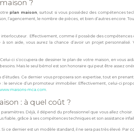
 maison ?
votre
plan maison
, surtout si vous possédez des compétences tec
n, l’agencement, le nombre de pièces, et bien d’autres encore. Tout
r interlocuteur. Effectivement, comme il possède des compétences da
n aide, vous aurez la chance d’avoir un projet personnalisé. Vous
Celui-ci s’occupera de dessiner le plan de votre maison, en vous aid
 besoins. Mais le seul bémol est son honoraire qui peut être assez oné
bureau d’études. Ce dernier vous proposera son expertise, tout en pre
nte : le service d’un promoteur immobilier. Effectivement, celui-ci pro
www.maisons-mca.com
.
ison : à quel coût ?
 paramètres. Déjà, il dépend du professionnel que vous allez choisir. 
lus fiable, grâce à ses compétences techniques et son assistance infaill
. Si ce dernier est un modèle standard, il ne sera pas très élevé. Par co