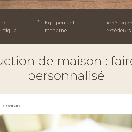
fort
Equipement
Aménagem
rmique
moderne
extérieurs
ction de maison : fair
personnalisé
n personnalisé