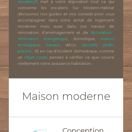
escaliers.fr
met à votre disposition tout ce qui
concerne les escaliers. Sur Modern-Habitat
découvrez nos guides et nos conseils pour vous
accompagner dans votre achat de logement
moderne mais aussi dans vos travaux de
rénovation, d’aménagement et de
décoration
:
rénovation énergétique
, domotique,
maison
écologique
,
travaux
, déco,
sécurité
,
jardin
,
piscine
… Et en cas d’incident domestique, comme
un
objet cassé,
pensez à vérifier ce que couvre
réellement votre assurance habitation.
Maison moderne
Conception