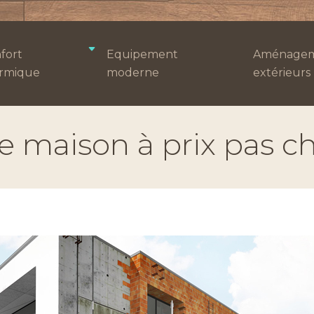
fort
Equipement
Aménagem
rmique
moderne
extérieurs
e maison à prix pas c