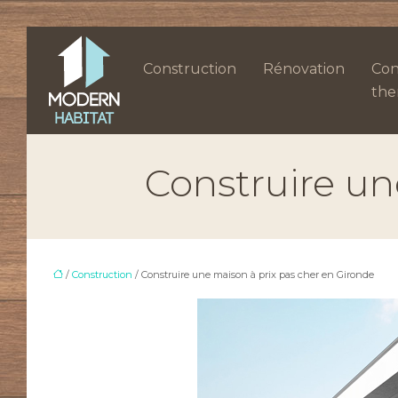
Construction
Rénovation
Con
the
Construire un
/
Construction
/ Construire une maison à prix pas cher en Gironde