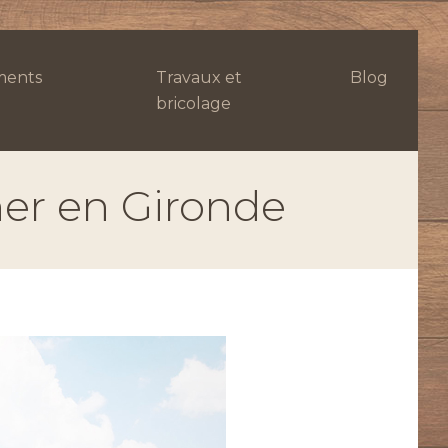
ents
Travaux et
Blog
bricolage
her en Gironde