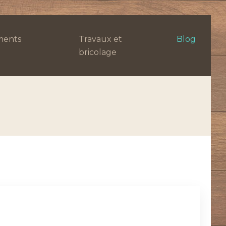
ents
Travaux et
Blog
bricolage