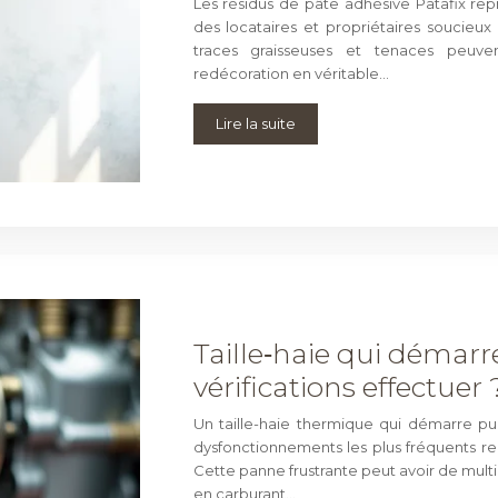
Les résidus de pâte adhésive Patafix rep
des locataires et propriétaires soucieux 
traces graisseuses et tenaces peu
redécoration en véritable…
Lire la suite
Taille‑haie qui démarre
vérifications effectuer 
Un taille-haie thermique qui démarre pu
dysfonctionnements les plus fréquents renc
Cette panne frustrante peut avoir de multi
en carburant…