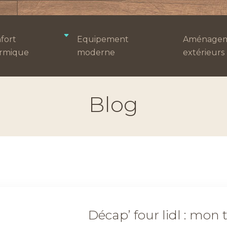
fort
Equipement
Aménagem
rmique
moderne
extérieurs
Blog
Décap’ four lidl : mon 