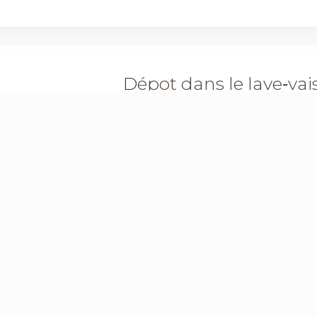
Dépot dans le lave‑vais
Les dépôts dans les lave-vaisselle représ
les performances de lavage et la durée d
calcaires, organiques ou bactériennes,
peuvent générer…
Lire la suite
Laver une couette dan
précautions ?