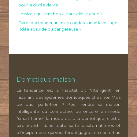
pour la durée de vie
Lessive « qui sent bon » : vaut‑elle le coup ?
Faire fonctionner un micro‑ondes sur un lave‑linge
: idée absurde ou dangereuse ?
Domotique maison
La tendance est à l'habitat dit "intelligent" en
installant des systèmes domotiques chez soi. Mais
de quoi parle-t-on ? Pour rendre sa maison
intelligente ou connectée, ou encore en mode
"smart home" la mode est à la domotique, c'est à
dire investir dans toute sorte d'automatismes et
d'équipements qui vous feront gagner en confort au